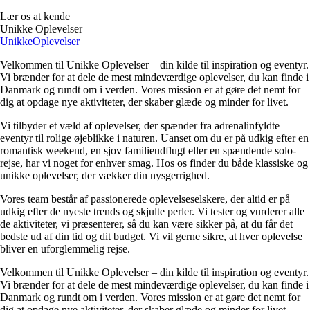
Lær os at kende
Unikke Oplevelser
Unikke
Oplevelser
Velkommen til Unikke Oplevelser – din kilde til inspiration og eventyr.
Vi brænder for at dele de mest mindeværdige oplevelser, du kan finde i
Danmark og rundt om i verden. Vores mission er at gøre det nemt for
dig at opdage nye aktiviteter, der skaber glæde og minder for livet.
Vi tilbyder et væld af oplevelser, der spænder fra adrenalinfyldte
eventyr til rolige øjeblikke i naturen. Uanset om du er på udkig efter en
romantisk weekend, en sjov familieudflugt eller en spændende solo-
rejse, har vi noget for enhver smag. Hos os finder du både klassiske og
unikke oplevelser, der vækker din nysgerrighed.
Vores team består af passionerede oplevelseselskere, der altid er på
udkig efter de nyeste trends og skjulte perler. Vi tester og vurderer alle
de aktiviteter, vi præsenterer, så du kan være sikker på, at du får det
bedste ud af din tid og dit budget. Vi vil gerne sikre, at hver oplevelse
bliver en uforglemmelig rejse.
Velkommen til Unikke Oplevelser – din kilde til inspiration og eventyr.
Vi brænder for at dele de mest mindeværdige oplevelser, du kan finde i
Danmark og rundt om i verden. Vores mission er at gøre det nemt for
dig at opdage nye aktiviteter, der skaber glæde og minder for livet.