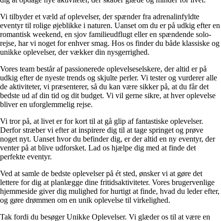
Vi tilbyder et væld af oplevelser, der spænder fra adrenalinfyldte
eventyr til rolige øjeblikke i naturen. Uanset om du er på udkig efter en
romantisk weekend, en sjov familieudflugt eller en spændende solo-
rejse, har vi noget for enhver smag. Hos os finder du både klassiske og
unikke oplevelser, der vækker din nysgerrighed.
Vores team består af passionerede oplevelseselskere, der altid er på
udkig efter de nyeste trends og skjulte perler. Vi tester og vurderer alle
de aktiviteter, vi præsenterer, så du kan være sikker på, at du får det
bedste ud af din tid og dit budget. Vi vil gerne sikre, at hver oplevelse
bliver en uforglemmelig rejse.
Vi tror på, at livet er for kort til at gå glip af fantastiske oplevelser.
Derfor stræber vi efter at inspirere dig til at tage springet og prøve
noget nyt. Uanset hvor du befinder dig, er der altid en ny eventyr, der
venter på at blive udforsket. Lad os hjælpe dig med at finde det
perfekte eventyr.
Ved at samle de bedste oplevelser på ét sted, ønsker vi at gøre det
lettere for dig at planlægge dine fritidsaktiviteter. Vores brugervenlige
hjemmeside giver dig mulighed for hurtigt at finde, hvad du leder efter,
og gøre drømmen om en unik oplevelse til virkelighed.
Tak fordi du besøger Unikke Oplevelser. Vi glæder os til at være en