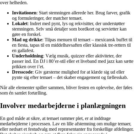
over helheden.
Invitationen
: Start stemningen allerede her. Brug farver, grafik
og formuleringer, der matcher temaet.
Lokalet
: Indret med pynt, lys og rekvisitter, der understøtter
stemningen. Selv små detaljer som bordkort og servietter kan
gøre en forskel.
Mad og drikke
: Tilpas menuen til temaet – mexicansk buffet til
en fiesta, tapas til en middelhavsaften eller klassisk tre-retters til
en gallafest.
Underholdning
: Vælg musik, quizzer eller aktiviteter, der
passer ind. En DJ i 80’er-stil eller et liveband med jazz kan sætte
prikken over i’et.
Dresscode
: Giv gæsterne mulighed for at klæde sig ud eller
pynte sig efter temaet – det skaber engagement og fællesskab.
Når alle elementer spiller sammen, bliver festen en oplevelse, der føles
som én samlet fortælling.
Involver medarbejderne i planlægningen
En god måde at sikre, at temaet rammer plet, er at inddrage
medarbejderne i processen. Lav en lille afstemning om mulige temaer,
eller nedsæt et festudvalg med repræsentanter fra forskellige afdelinger.