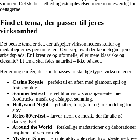
sammen. Det skaber helhed og gør oplevelsen mere mindeværdig for
deltagerne.
Find et tema, der passer til jeres
virksomhed
Det bedste tema er det, der afspejler virksomhedens kultur og
medarbejdernes personlighed. Overvej, hvad der kendetegner jeres
arbejdsplads: Er I kreative og uformelle, eller mere klassiske og
elegante? Et tema skal føles naturligt – ikke påtaget.
Her er nogle idéer, der kan tilpasses forskellige typer virksomheder:
Casino Royale
– perfekt til en aften med glamour, spil og
feststemning.
Sommerfestival
– ideel til udendørs arrangementer med
foodtrucks, musik og afslappet stemning.
Hollywood Night
– rød løber, fotografer og prisuddeling for
sjov.
Retro 80’er-fest
– farver, neon og musik, der får alle på
dansegulvet.
Around the World
– forskellige madstationer og dekorationer
inspireret af verdensdele.
Mystery Dinner
– en interaktiv oplevelse, hvor gæsterne bliver