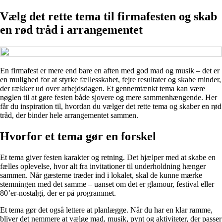
Vælg det rette tema til firmafesten og skab
en rød tråd i arrangementet
En firmafest er mere end bare en aften med god mad og musik – det er
en mulighed for at styrke fællesskabet, fejre resultater og skabe minder,
der rækker ud over arbejdsdagen. Et gennemtænkt tema kan være
nøglen til at gøre festen både sjovere og mere sammenhængende. Her
får du inspiration til, hvordan du vælger det rette tema og skaber en rød
tråd, der binder hele arrangementet sammen.
Hvorfor et tema gør en forskel
Et tema giver festen karakter og retning. Det hjælper med at skabe en
fælles oplevelse, hvor alt fra invitationer til underholdning hænger
sammen. Når gæsterne træder ind i lokalet, skal de kunne mærke
stemningen med det samme – uanset om det er glamour, festival eller
80’er-nostalgi, der er på programmet.
Et tema gør det også lettere at planlægge. Når du har en klar ramme,
bliver det nemmere at vælge mad, musik, pynt og aktiviteter, der passer