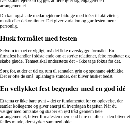
Det skaber ejerskab og gør, at flere føler sig engagerede i
arrangementet.
Du kan også lade medarbejderne bidrage med idéer til aktiviteter,
musik eller dekorationer. Det giver variation og gør festen mere
personlig.
Husk formålet med festen
Selvom temaet er vigtigt, må det ikke overskygge formålet. En
firmafest handler i sidste ende om at styrke relationer, fejre resultater og
skabe glæde. Temaet skal understøtte det – ikke tage fokus fra det.
Sørg for, at der er tid og rum til samtaler, grin og spontane øjeblikke.
Det er ofte de små, uplanlagte stunder, der bliver husket bedst.
En vellykket fest begynder med en god idé
Et tema er ikke bare pynt – det er fundamentet for en oplevelse, der
samler kollegerne og giver energi til hverdagen bagefter. Når du
vælger med omtanke og skaber en rød tråd gennem hele
arrangementet, bliver firmafesten mere end bare en aften – den bliver et
fælles minde, der styrker sammenholdet.