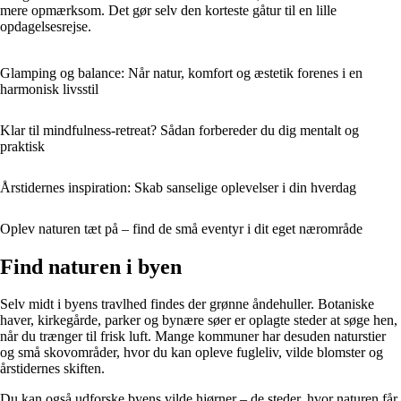
mere opmærksom. Det gør selv den korteste gåtur til en lille
opdagelsesrejse.
Glamping og balance: Når natur, komfort og æstetik forenes i en
harmonisk livsstil
Klar til mindfulness-retreat? Sådan forbereder du dig mentalt og
praktisk
Årstidernes inspiration: Skab sanselige oplevelser i din hverdag
Oplev naturen tæt på – find de små eventyr i dit eget nærområde
Find naturen i byen
Selv midt i byens travlhed findes der grønne åndehuller. Botaniske
haver, kirkegårde, parker og bynære søer er oplagte steder at søge hen,
når du trænger til frisk luft. Mange kommuner har desuden naturstier
og små skovområder, hvor du kan opleve fugleliv, vilde blomster og
årstidernes skiften.
Du kan også udforske byens vilde hjørner – de steder, hvor naturen får