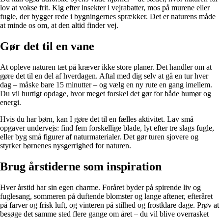
lov at vokse frit. Kig efter insekter i vejrabatter, mos på murene eller
fugle, der bygger rede i bygningernes sprækker. Det er naturens måde
at minde os om, at den altid finder vej.
Gør det til en vane
At opleve naturen tæt på kræver ikke store planer. Det handler om at
gøre det til en del af hverdagen. Aftal med dig selv at gå en tur hver
dag – måske bare 15 minutter – og vælg en ny rute en gang imellem.
Du vil hurtigt opdage, hvor meget forskel det gør for både humør og
energi.
Hvis du har børn, kan I gøre det til en fælles aktivitet. Lav små
opgaver undervejs: find fem forskellige blade, lyt efter tre slags fugle,
eller byg små figurer af naturmaterialer. Det gør turen sjovere og
styrker børnenes nysgerrighed for naturen.
Brug årstiderne som inspiration
Hver årstid har sin egen charme. Foråret byder på spirende liv og
fuglesang, sommeren på duftende blomster og lange aftener, efteråret
på farver og frisk luft, og vinteren på stilhed og frostklare dage. Prøv at
besøge det samme sted flere gange om året – du vil blive overrasket