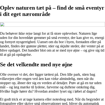
Oplev naturen tæt på – find de små eventyr
i dit eget nærområde
Du behøver ikke rejse langt for at få store oplevelser. Naturen lige
uden for din hoveddør gemmer på små eventyr, der kan give ro, energi
og fornyet nysgerrighed. Uanset om du bor i byen, forstaden eller på
landet, findes der grønne pletter, stier og skjulte steder, der venter på at
blive opdaget. Det handler blot om at se med nye øjne – og give sig tid
til at gå på opdagelse.
Se det velkendte med nye øjne
Ofte overser vi det, der ligger tættest på. Den lille park, stien bag
villavejen eller engen ved åen kan virke almindelig, men når du
stopper op, åbner der sig en verden af detaljer. Prøv at gå en tur uden
mål – og læg mærke til lydene, farverne og duftene omkring dig.
Hvilke fugle hører du? Hvordan ændrer lyset sig i løbet af dagen?
Et godt trick er at tage kamera eller notesbog med. Når du begynder at
fotografere eller skrive små observationer ned, bliver du automatisk