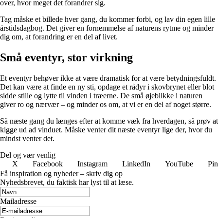
over, hvor meget det forandrer sig.
Tag måske et billede hver gang, du kommer forbi, og lav din egen lille
årstidsdagbog. Det giver en fornemmelse af naturens rytme og minder
dig om, at forandring er en del af livet.
Små eventyr, stor virkning
Et eventyr behøver ikke at være dramatisk for at være betydningsfuldt.
Det kan være at finde en ny sti, opdage et rådyr i skovbrynet eller blot
sidde stille og lytte til vinden i træerne. De små øjeblikke i naturen
giver ro og nærvær – og minder os om, at vi er en del af noget større.
Så næste gang du længes efter at komme væk fra hverdagen, så prøv at
kigge ud ad vinduet. Måske venter dit næste eventyr lige der, hvor du
mindst venter det.
Del og vær venlig
X
Facebook
Instagram
LinkedIn
YouTube
Pin
Få inspiration og nyheder – skriv dig op
Nyhedsbrevet, du faktisk har lyst til at læse.
Mailadresse