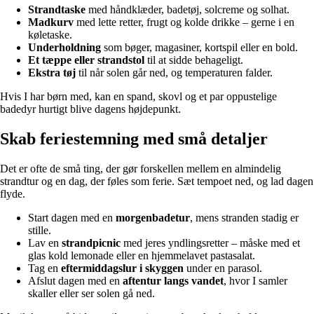
Strandtaske
med håndklæder, badetøj, solcreme og solhat.
Madkurv
med lette retter, frugt og kolde drikke – gerne i en
køletaske.
Underholdning
som bøger, magasiner, kortspil eller en bold.
Et tæppe eller strandstol
til at sidde behageligt.
Ekstra tøj
til når solen går ned, og temperaturen falder.
Hvis I har børn med, kan en spand, skovl og et par oppustelige
badedyr hurtigt blive dagens højdepunkt.
Skab feriestemning med små detaljer
Det er ofte de små ting, der gør forskellen mellem en almindelig
strandtur og en dag, der føles som ferie. Sæt tempoet ned, og lad dagen
flyde.
Start dagen med en
morgenbadetur
, mens stranden stadig er
stille.
Lav en
strandpicnic
med jeres yndlingsretter – måske med et
glas kold lemonade eller en hjemmelavet pastasalat.
Tag en
eftermiddagslur i skyggen
under en parasol.
Afslut dagen med en
aftentur langs vandet
, hvor I samler
skaller eller ser solen gå ned.