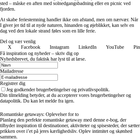
sted – måske en aften med solnedgangsbadning eller en picnic ved
fjorden.
At skabe feriestemning handler ikke om afstand, men om nærvær. Når
I giver jer tid til at nyde naturen, hinanden og øjeblikket, kan selv en
dag ved den lokale strand føles som en lille ferie.
Del og vær venlig
X
Facebook
Instagram
LinkedIn
YouTube
Pin
Få inspiration og nyheder – skriv dig op
Nyhedsbrevet, du faktisk har lyst til at læse.
Mailadresse
Registrer dig
Jeg godkender brugerbetingelser og privatlivspolitik.
Din tilmelding betyder, at du accepterer vores brugerbetingelser og
datapolitik. Du kan let melde fra igen.
Romantiske getaways: Oplevelser for to
Planlæg den perfekte romantiske getaway med denne e-bog, der
tilbyder inspiration til destinationer, aktiviteter og spisesteder, der sætter
prikken over i’et på jeres kærlighedsliv. Oplev intimitet og skønhed
sammen.