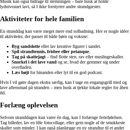
Musik kan også bidrage til stemningen – bare husk at holde
lydniveauet lavt, så I ikke forstyrrer andre strandgæster.
Aktiviteter for hele familien
En stranddag kan være meget mere end solbadning. Her er nogle idéer
til aktiviteter, der passer til både børn og voksne:
Byg sandslotte
eller lav kreative figurer i sandet.
Spil strandtennis, frisbee eller petanque
.
Tag på skattejagt
– find flotte sten, rav eller muslingeskaller.
Snorkel i det lave vand
og se, hvad der gemmer sig under
overfladen.
Læs højt
for hinanden eller lyt til en god podcast.
Hvis I vil gøre dagen ekstra særlig, kan I tage en engangsgrill med og
lave aftensmad på stranden – men husk at tjekke lokale regler for åben
ild.
Forlæng oplevelsen
Selvom stranddagen kun varer én dag, kan I forlænge feriefølelsen.
Tag billeder, lav en lille fotocollage, eller gem nogle af de smukkeste
skaller som minder. I kan også planlægge en ny strandtur til et andet