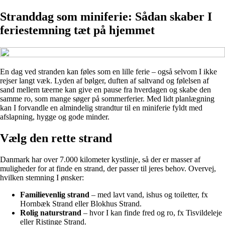
Stranddag som miniferie: Sådan skaber I
feriestemning tæt på hjemmet
En dag ved stranden kan føles som en lille ferie – også selvom I ikke
rejser langt væk. Lyden af bølger, duften af saltvand og følelsen af
sand mellem tæerne kan give en pause fra hverdagen og skabe den
samme ro, som mange søger på sommerferier. Med lidt planlægning
kan I forvandle en almindelig strandtur til en miniferie fyldt med
afslapning, hygge og gode minder.
Vælg den rette strand
Danmark har over 7.000 kilometer kystlinje, så der er masser af
muligheder for at finde en strand, der passer til jeres behov. Overvej,
hvilken stemning I ønsker:
Familievenlig strand
– med lavt vand, ishus og toiletter, fx
Hornbæk Strand eller Blokhus Strand.
Rolig naturstrand
– hvor I kan finde fred og ro, fx Tisvildeleje
eller Ristinge Strand.