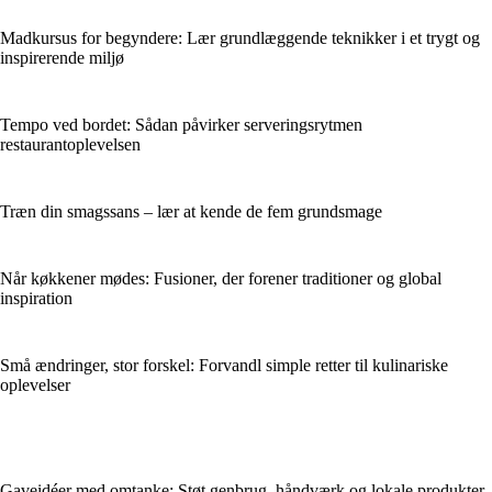
Madkursus for begyndere: Lær grundlæggende teknikker i et trygt og
inspirerende miljø
Tempo ved bordet: Sådan påvirker serveringsrytmen
restaurantoplevelsen
Træn din smagssans – lær at kende de fem grundsmage
Når køkkener mødes: Fusioner, der forener traditioner og global
inspiration
Små ændringer, stor forskel: Forvandl simple retter til kulinariske
oplevelser
Gaveidéer med omtanke: Støt genbrug, håndværk og lokale produkter