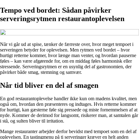
Tempo ved bordet: Sådan påvirker
serveringsrytmen restaurantoplevelsen
Når vi går ud at spise, tænker de færreste over, hvor meget tempoet i
serveringen betyder for oplevelsen. Men rytmen ved bordet – hvor
hurtigt retterne kommer, hvor længe man venter, og hvordan pauserne
føles – kan være afgørende for, om en middag føles harmonisk eller
stressende. Serveringsrytmen er en usynlig del af gastronomien, der
påvirker både smag, stemning og samvær.
Når tid bliver en del af smagen
En god restaurantoplevelse handler ikke kun om madens kvalitet, men
også om, hvordan den præsenteres og indtages. Hvis retterne kommer
for hurtigt, kan gæsterne føle sig pressede og miste fornemmelsen af at
nyde. Kommer de derimod for langsomt, risikerer man, at samtalen går
i stå, og sulten bliver til irritation.
Mange restauranter arbejder derfor bevidst med tempoet som en del af
oplevelsen. En tastingmenu på ti serveringer kræver en helt anden