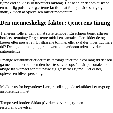
rytme end en klassisk tre-retters middag. Her handler det om at skabe
en naturlig puls, hvor gæsterne får tid til at fordøje både smag og
indtryk, uden at oplevelsen mister momentum.
Den menneskelige faktor: tjenerens timing
Tjenerens rolle er central i at styre tempoet. En erfaren tjener aflæser
bordets stemning: Er gæsterne midt i en samtale, eller sidder de og
kigger efter næste ret? Er glassene tomme, eller skal der gives lidt mere
tid? Den gode timing ligger i at være opmærksom uden at virke
påtrængende.
I mange restauranter er der faste retningslinjer for, hvor lang tid der bør
gå mellem retterne, men den bedste service opstår, når personalet tør
afvige fra skemaet for at tilpasse sig gæsternes rytme. Det er her,
oplevelsen bliver personlig.
Madkursus for begyndere: Lær grundlæggende teknikker i et trygt og
inspirerende miljø
Tempo ved bordet: Sådan påvirker serveringsrytmen
restaurantoplevelsen