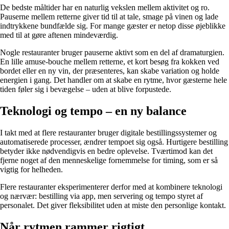
De bedste måltider har en naturlig vekslen mellem aktivitet og ro.
Pauserne mellem retterne giver tid til at tale, smage på vinen og lade
indtrykkene bundfælde sig. For mange gæster er netop disse øjeblikke
med til at gøre aftenen mindeværdig.
Nogle restauranter bruger pauserne aktivt som en del af dramaturgien.
En lille amuse-bouche mellem retterne, et kort besøg fra kokken ved
bordet eller en ny vin, der præsenteres, kan skabe variation og holde
energien i gang. Det handler om at skabe en rytme, hvor gæsterne hele
tiden føler sig i bevægelse – uden at blive forpustede.
Teknologi og tempo – en ny balance
I takt med at flere restauranter bruger digitale bestillingssystemer og
automatiserede processer, ændrer tempoet sig også. Hurtigere bestilling
betyder ikke nødvendigvis en bedre oplevelse. Tværtimod kan det
fjerne noget af den menneskelige fornemmelse for timing, som er så
vigtig for helheden.
Flere restauranter eksperimenterer derfor med at kombinere teknologi
og nærvær: bestilling via app, men servering og tempo styret af
personalet. Det giver fleksibilitet uden at miste den personlige kontakt.
Når rytmen rammer rigtigt