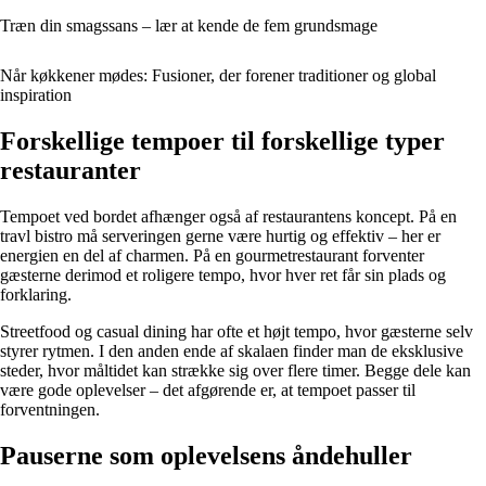
Træn din smagssans – lær at kende de fem grundsmage
Når køkkener mødes: Fusioner, der forener traditioner og global
inspiration
Forskellige tempoer til forskellige typer
restauranter
Tempoet ved bordet afhænger også af restaurantens koncept. På en
travl bistro må serveringen gerne være hurtig og effektiv – her er
energien en del af charmen. På en gourmetrestaurant forventer
gæsterne derimod et roligere tempo, hvor hver ret får sin plads og
forklaring.
Streetfood og casual dining har ofte et højt tempo, hvor gæsterne selv
styrer rytmen. I den anden ende af skalaen finder man de eksklusive
steder, hvor måltidet kan strække sig over flere timer. Begge dele kan
være gode oplevelser – det afgørende er, at tempoet passer til
forventningen.
Pauserne som oplevelsens åndehuller