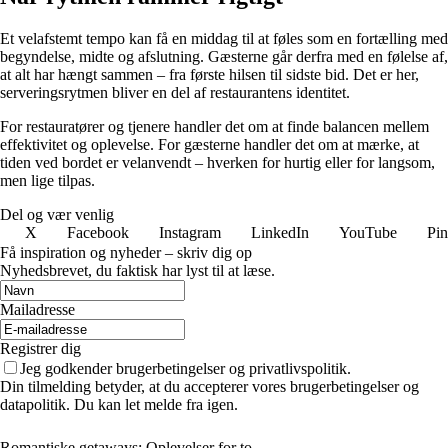
Et velafstemt tempo kan få en middag til at føles som en fortælling med
begyndelse, midte og afslutning. Gæsterne går derfra med en følelse af,
at alt har hængt sammen – fra første hilsen til sidste bid. Det er her,
serveringsrytmen bliver en del af restaurantens identitet.
For restauratører og tjenere handler det om at finde balancen mellem
effektivitet og oplevelse. For gæsterne handler det om at mærke, at
tiden ved bordet er velanvendt – hverken for hurtig eller for langsom,
men lige tilpas.
Del og vær venlig
X
Facebook
Instagram
LinkedIn
YouTube
Pin
Få inspiration og nyheder – skriv dig op
Nyhedsbrevet, du faktisk har lyst til at læse.
Mailadresse
Registrer dig
Jeg godkender brugerbetingelser og privatlivspolitik.
Din tilmelding betyder, at du accepterer vores brugerbetingelser og
datapolitik. Du kan let melde fra igen.
Romantiske getaways: Oplevelser for to