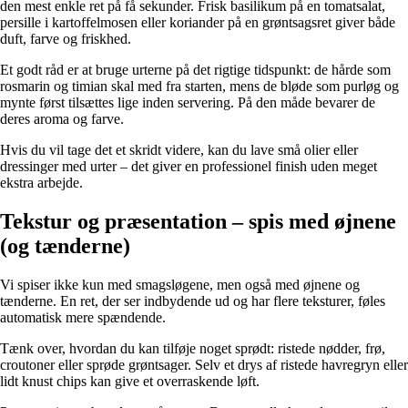
den mest enkle ret på få sekunder. Frisk basilikum på en tomatsalat,
persille i kartoffelmosen eller koriander på en grøntsagsret giver både
duft, farve og friskhed.
Et godt råd er at bruge urterne på det rigtige tidspunkt: de hårde som
rosmarin og timian skal med fra starten, mens de bløde som purløg og
mynte først tilsættes lige inden servering. På den måde bevarer de
deres aroma og farve.
Hvis du vil tage det et skridt videre, kan du lave små olier eller
dressinger med urter – det giver en professionel finish uden meget
ekstra arbejde.
Tekstur og præsentation – spis med øjnene
(og tænderne)
Vi spiser ikke kun med smagsløgene, men også med øjnene og
tænderne. En ret, der ser indbydende ud og har flere teksturer, føles
automatisk mere spændende.
Tænk over, hvordan du kan tilføje noget sprødt: ristede nødder, frø,
croutoner eller sprøde grøntsager. Selv et drys af ristede havregryn eller
lidt knust chips kan give et overraskende løft.