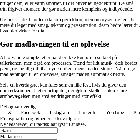
bruger dem, eller varm smørret, til det bliver let nøddebrunt. De små
trin frigiver aromaer, der gør maden mere kompleks og indbydende.
Og husk – det handler ikke om perfektion, men om nysgerrighed. Jo
mere du leger med smag, tekstur og præsentation, desto bedre lærer du,
hvad der virker for dig.
Gør madlavningen til en oplevelse
At forvandle simple retter handler ikke kun om resultatet på
tallerkenen, men også om processen. Tænd for lidt musik, dæk bordet
pænt, og tag dig tid til at nyde duften, mens maden simrer. Når du gør
madlavningen til en oplevelse, smager maden automatisk bedre.
Selv en hverdagsret kan føles som en lille fest, hvis du giver den
opmærksomhed. Det er netop det, der gør forskellen – ikke store
armbevægelser, men små ændringer med stor effekt.
Del og vær venlig
X
Facebook
Instagram
LinkedIn
YouTube
Pin
Få inspiration og nyheder – skriv dig op
Nyhedsbrevet, du faktisk har lyst til at læse.
Mailadresse