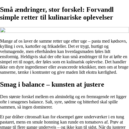
Små ændringer, stor forskel: Forvandl
simple retter til kulinariske oplevelser
Mange af os laver de samme retter uge efter uge – pasta med kødsovs,
kylling i ovn, kartofler og frikadeller. Det er trygt, hurtigt og
velsmagende, men efterhånden kan hverdagsmaden føles lidt
ensformig. Heldigvis skal der ofte kun små ændringer til for at løfte en
simpel ret til noget, der føles som en kulinarisk oplevelse. Det handler
ikke om dyre ingredienser eller avancerede teknikker, men om at bruge
sanserne, tænke i kontraster og give maden lidt ekstra kærlighed.
Smag i balance – kunsten at justere
Den største forskel mellem en almindelig og en fremragende ret ligger
ofte i smagenes balance. Salt, syre, sødme og bitterhed skal spille
sammen, så ingen dominerer.
Et par dråber citronsaft kan for eksempel gøre underværker i en tung
pastaret, mens en smule honning kan runde en tomatsovs af. Prøv at
smage til flere gange undervejs – og ikke kun til sidst. Når du justerer