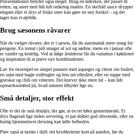
Præsentationen betyder også meget. Brug en tallerken, der passer til
retten, og anret med lidt luft omkring maden. En skefuld sauce dryppet
elegant eller et drys af friske urter kan gøre en stor forskel – og det
tager kun et øjeblik.
Brug sæsonens råvarer
Når du vælger råvarer, der er i sæson, får du automatisk mere smag for
pengene. En tomat i juli smager af sol og sødme, mens en i januar ofte
er vandet og kedelig. Ved at følge årstiderne får du variation i køkkenet
og inspiration til at prøve nye kombinationer.
Lav for eksempel en simpel pastaret med asparges og citron om foråret,
en salat med bagte rodfrugter og feta om efteråret, eller en suppe med
græskar og chili om vinteren. Det kræver ikke mere tid – kun lidt
opmærksomhed på, hvad naturen tilbyder lige nu.
Små detaljer, stor effekt
Ofte er det de små detaljer, der gør, at en ret føles gennemtænkt. Et
drys flagesalt lige inden servering, et par dråber god olivenolie, eller en
hurtig hjemmelavet dressing kan løfte helheden.
Prøv også at tænke i duft: rist krydderierne kort på panden, før du