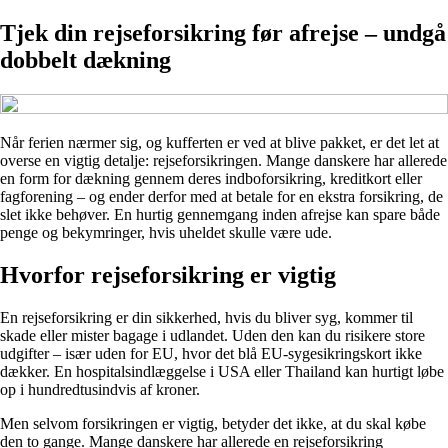
Tjek din rejseforsikring før afrejse – undgå
dobbelt dækning
Når ferien nærmer sig, og kufferten er ved at blive pakket, er det let at
overse en vigtig detalje: rejseforsikringen. Mange danskere har allerede
en form for dækning gennem deres indboforsikring, kreditkort eller
fagforening – og ender derfor med at betale for en ekstra forsikring, de
slet ikke behøver. En hurtig gennemgang inden afrejse kan spare både
penge og bekymringer, hvis uheldet skulle være ude.
Hvorfor rejseforsikring er vigtig
En rejseforsikring er din sikkerhed, hvis du bliver syg, kommer til
skade eller mister bagage i udlandet. Uden den kan du risikere store
udgifter – især uden for EU, hvor det blå EU-sygesikringskort ikke
dækker. En hospitalsindlæggelse i USA eller Thailand kan hurtigt løbe
op i hundredtusindvis af kroner.
Men selvom forsikringen er vigtig, betyder det ikke, at du skal købe
den to gange. Mange danskere har allerede en rejseforsikring