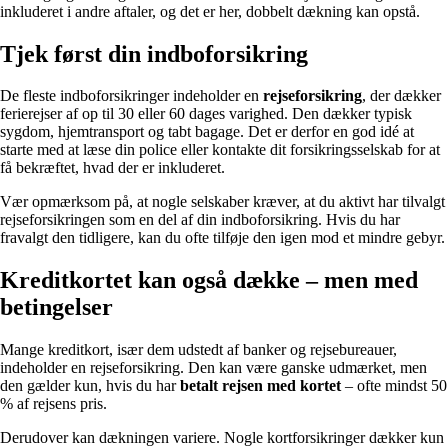
inkluderet i andre aftaler, og det er her, dobbelt dækning kan opstå.
Tjek først din indboforsikring
De fleste indboforsikringer indeholder en
rejseforsikring
, der dækker
ferierejser af op til 30 eller 60 dages varighed. Den dækker typisk
sygdom, hjemtransport og tabt bagage. Det er derfor en god idé at
starte med at læse din police eller kontakte dit forsikringsselskab for at
få bekræftet, hvad der er inkluderet.
Vær opmærksom på, at nogle selskaber kræver, at du aktivt har tilvalgt
rejseforsikringen som en del af din indboforsikring. Hvis du har
fravalgt den tidligere, kan du ofte tilføje den igen mod et mindre gebyr.
Kreditkortet kan også dække – men med
betingelser
Mange kreditkort, især dem udstedt af banker og rejsebureauer,
indeholder en rejseforsikring. Den kan være ganske udmærket, men
den gælder kun, hvis du har
betalt rejsen med kortet
– ofte mindst 50
% af rejsens pris.
Derudover kan dækningen variere. Nogle kortforsikringer dækker kun