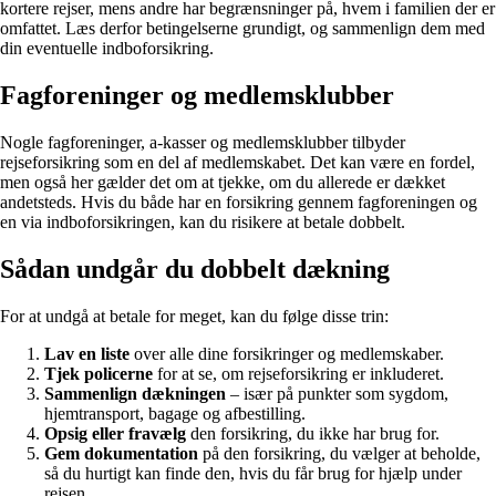
kortere rejser, mens andre har begrænsninger på, hvem i familien der er
omfattet. Læs derfor betingelserne grundigt, og sammenlign dem med
din eventuelle indboforsikring.
Fagforeninger og medlemsklubber
Nogle fagforeninger, a-kasser og medlemsklubber tilbyder
rejseforsikring som en del af medlemskabet. Det kan være en fordel,
men også her gælder det om at tjekke, om du allerede er dækket
andetsteds. Hvis du både har en forsikring gennem fagforeningen og
en via indboforsikringen, kan du risikere at betale dobbelt.
Sådan undgår du dobbelt dækning
For at undgå at betale for meget, kan du følge disse trin:
Lav en liste
over alle dine forsikringer og medlemskaber.
Tjek policerne
for at se, om rejseforsikring er inkluderet.
Sammenlign dækningen
– især på punkter som sygdom,
hjemtransport, bagage og afbestilling.
Opsig eller fravælg
den forsikring, du ikke har brug for.
Gem dokumentation
på den forsikring, du vælger at beholde,
så du hurtigt kan finde den, hvis du får brug for hjælp under
rejsen.