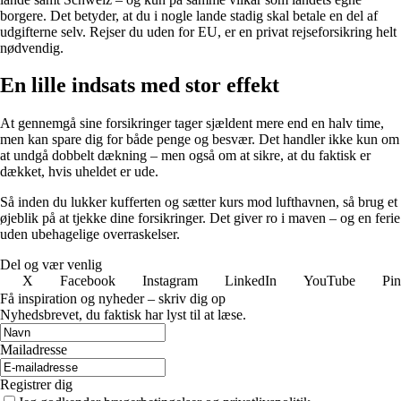
borgere. Det betyder, at du i nogle lande stadig skal betale en del af
udgifterne selv. Rejser du uden for EU, er en privat rejseforsikring helt
nødvendig.
En lille indsats med stor effekt
At gennemgå sine forsikringer tager sjældent mere end en halv time,
men kan spare dig for både penge og besvær. Det handler ikke kun om
at undgå dobbelt dækning – men også om at sikre, at du faktisk er
dækket, hvis uheldet er ude.
Så inden du lukker kufferten og sætter kurs mod lufthavnen, så brug et
øjeblik på at tjekke dine forsikringer. Det giver ro i maven – og en ferie
uden ubehagelige overraskelser.
Del og vær venlig
X
Facebook
Instagram
LinkedIn
YouTube
Pin
Få inspiration og nyheder – skriv dig op
Nyhedsbrevet, du faktisk har lyst til at læse.
Mailadresse
Registrer dig