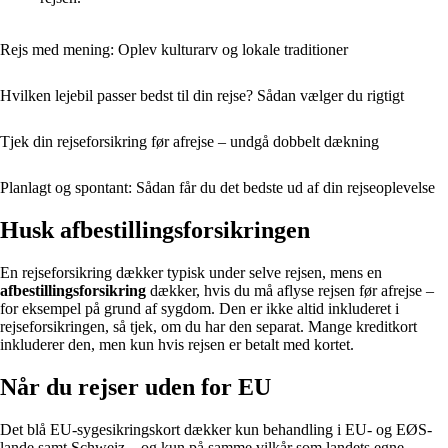
Rejs med mening: Oplev kulturarv og lokale traditioner
Hvilken lejebil passer bedst til din rejse? Sådan vælger du rigtigt
Tjek din rejseforsikring før afrejse – undgå dobbelt dækning
Planlagt og spontant: Sådan får du det bedste ud af din rejseoplevelse
Husk afbestillingsforsikringen
En rejseforsikring dækker typisk under selve rejsen, mens en
afbestillingsforsikring
dækker, hvis du må aflyse rejsen før afrejse –
for eksempel på grund af sygdom. Den er ikke altid inkluderet i
rejseforsikringen, så tjek, om du har den separat. Mange kreditkort
inkluderer den, men kun hvis rejsen er betalt med kortet.
Når du rejser uden for EU
Det blå EU-sygesikringskort dækker kun behandling i EU- og EØS-
lande samt Schweiz – og kun på samme vilkår som landets egne