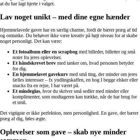
at du har lagt hjerte i valget.
Lav noget unikt – med dine egne hænder
Hjemmelavede gaver har en særlig charme, fordi de bærer præg af tid
og omtanke. Du behøver ikke være kreativ på højt niveau for at skabe
noget personligt. Det kan være:
Et fotoalbum eller en scrapbog
med billeder, billetter og små
noter fra jeres oplevelser.
Et håndskrevet brev
med tanker om, hvad personen betyder
for dig.
En hjemmelavet gavekurv
med små ting, der minder om jeres
fælles interesser – fx yndlingskaffen, en bog I begge elsker eller
snacks fra en rejse, I har været på.
Et mindeglas
, hvor du skriver små sedler med minder eller
komplimenter, som modtageren kan trække, når de har brug for
et smil.
Det vigtigste er ikke perfektion, men personlighed. En gave, der bærer
præg af dig, føles ægte.
Oplevelser som gave – skab nye minder