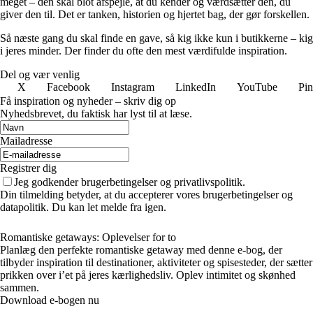
meget – den skal blot afspejle, at du kender og værdsætter den, du
giver den til. Det er tanken, historien og hjertet bag, der gør forskellen.
Så næste gang du skal finde en gave, så kig ikke kun i butikkerne – kig
i jeres minder. Der finder du ofte den mest værdifulde inspiration.
Del og vær venlig
X
Facebook
Instagram
LinkedIn
YouTube
Pin
Få inspiration og nyheder – skriv dig op
Nyhedsbrevet, du faktisk har lyst til at læse.
Mailadresse
Registrer dig
Jeg godkender brugerbetingelser og privatlivspolitik.
Din tilmelding betyder, at du accepterer vores brugerbetingelser og
datapolitik. Du kan let melde fra igen.
Romantiske getaways: Oplevelser for to
Planlæg den perfekte romantiske getaway med denne e-bog, der
tilbyder inspiration til destinationer, aktiviteter og spisesteder, der sætter
prikken over i’et på jeres kærlighedsliv. Oplev intimitet og skønhed
sammen.
Download e-bogen nu