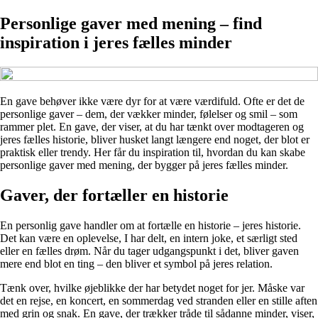
Personlige gaver med mening – find
inspiration i jeres fælles minder
En gave behøver ikke være dyr for at være værdifuld. Ofte er det de
personlige gaver – dem, der vækker minder, følelser og smil – som
rammer plet. En gave, der viser, at du har tænkt over modtageren og
jeres fælles historie, bliver husket langt længere end noget, der blot er
praktisk eller trendy. Her får du inspiration til, hvordan du kan skabe
personlige gaver med mening, der bygger på jeres fælles minder.
Gaver, der fortæller en historie
En personlig gave handler om at fortælle en historie – jeres historie.
Det kan være en oplevelse, I har delt, en intern joke, et særligt sted
eller en fælles drøm. Når du tager udgangspunkt i det, bliver gaven
mere end blot en ting – den bliver et symbol på jeres relation.
Tænk over, hvilke øjeblikke der har betydet noget for jer. Måske var
det en rejse, en koncert, en sommerdag ved stranden eller en stille aften
med grin og snak. En gave, der trækker tråde til sådanne minder, viser,