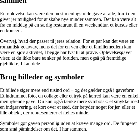
sammen
En oplevelse kan være den mest meningsfulde gave af alle, fordi den
giver jer mulighed for at skabe nye minder sammen. Det kan være alt
fra en middag på en særlig restaurant til en weekendtur, et kursus eller
en koncert.
Overvej, hvad der passer til jeres relation. For et par kan det være en
romantisk getaway, mens det for en ven eller et familiemedlem kan
være en sjov aktivitet, I begge har lyst til at prøve. Oplevelsesgaver
viser, at du ikke bare tænker på fortiden, men også på fremtidige
øjeblikke, I kan dele.
Brug billeder og symboler
Et billede siger mere end tusind ord – og det gælder også i gaveform.
Et indrammet foto, en collage eller et tryk på lærred kan være en enkel,
men rørende gave. Du kan også tænke mere symbolsk: et smykke med
en indgravering, et kort over et sted, der betyder noget for jer, eller et
lille objekt, der repræsenterer et fælles minde.
Symboler gør gaven personlig uden at kræve mange ord. De fungerer
som små påmindelser om det, I har sammen.